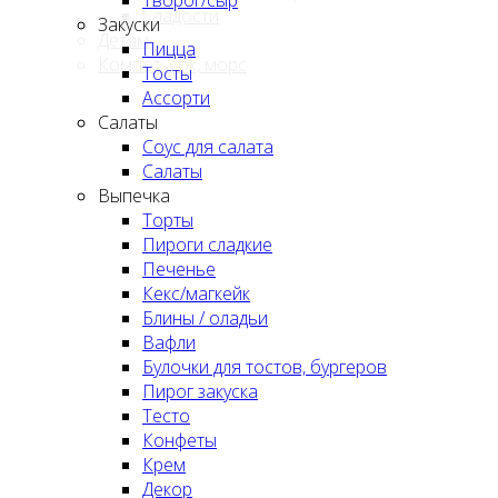
Сладости
Закуски
Детям
Пицца
Компот, сок, морс
Тосты
Ассорти
Салаты
Соус для салата
Салаты
Выпечка
Торты
Пироги сладкие
Печенье
Кекс/магкейк
Блины / оладьи
Вафли
Булочки для тостов, бургеров
Пирог закуска
Тесто
Конфеты
Крем
Декор