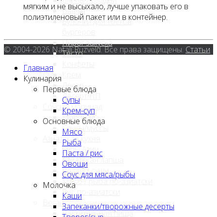
мягким и не высыхало, лучше упаковать его в
Вафли
полиэтиленовый пакет или в контейнер.
Булочки для тостов,
бургеров
Пирог закуска
© 2004-2026 Natali Ruzveld. Все права защищены.
Статьи
Тесто
Конфеты
Главная
Крем
Кулинария
Декор
Первые блюда
Десерт ПП
Супы
Соусы / маринад
Крем-суп
Маринад
Основные блюда
Соусы/муссы
Мясо
Азиатская кухня
Рыба
Супы Азии
Паста / рис
Азиатская лапша
Овощи
Роллы / суши
Соус для мяса/рыбы
Мясо / рыба по-азиатски
Молочка
Рис по-азиатски
Каши
Веган
Запеканки/творожные десерты
Растительная пища
Творог/сыр