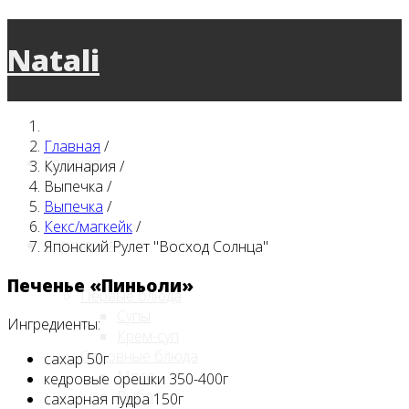
Natali
Главная
/
Главная
Кулинария
/
Выпечка
/
Выпечка
/
Кекс/магкейк
/
Кулинария
Японский Рулет "Восход Солнца"
Печенье «Пиньоли»
Первые блюда
Супы
Ингредиенты:
Крем-суп
Основные блюда
сахар 50г
Мясо
кедровые орешки 350-400г
Рыба
сахарная пудра 150г