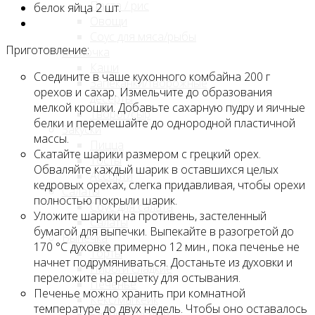
Паста / рис
белок яйца 2 шт.
Овощи
Соус для мяса/рыбы
Приготовление:
Молочка
Каши
Соедините в чаше кухонного комбайна 200 г
Запеканки/творожные
орехов и сахар. Измельчите до образования
десерты
мелкой крошки. Добавьте сахарную пудру и яичные
Творог/сыр
белки и перемешайте до однородной пластичной
Закуски
массы.
Пицца
Скатайте шарики размером с грецкий орех.
Тосты
Обваляйте каждый шарик в оставшихся целых
Ассорти
кедровых орехах, слегка придавливая, чтобы орехи
Салаты
полностью покрыли шарик.
Соус для салата
Уложите шарики на противень, застеленный
Салаты
бумагой для выпечки. Выпекайте в разогретой до
Выпечка
170 °С духовке примерно 12 мин., пока печенье не
Торты
начнет подрумяниваться. Достаньте из духовки и
Пироги сладкие
переложите на решетку для остывания.
Печенье
Печенье можно хранить при комнатной
Кекс/магкейк
температуре до двух недель. Чтобы оно оставалось
Блины / оладьи