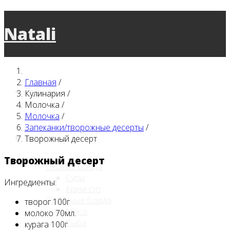
Natali
Главная
/
Главная
Кулинария
/
Молочка
/
Молочка
/
Запеканки/творожные десерты
/
Кулинария
Творожный десерт
Творожный десерт
Первые блюда
Супы
Ингредиенты:
Крем-суп
Основные блюда
творог 100г
Мясо
молоко 70мл.
Рыба
курага 100г