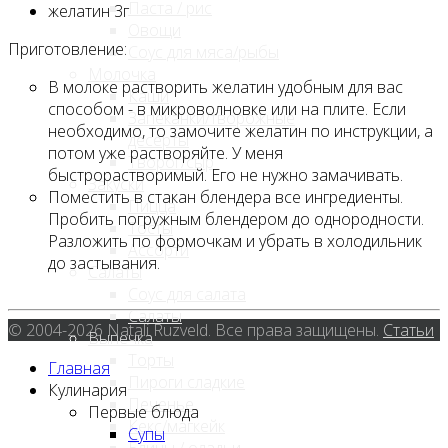
Паста / рис
желатин 3г
Овощи
Приготовление:
Соус для мяса/рыбы
Молочка
В молоке растворить желатин удобным для вас
Каши
способом - в микроволновке или на плите. Если
Запеканки/творожные
необходимо, то замочите желатин по инструкции, а
десерты
потом уже растворяйте. У меня
Творог/сыр
быстрорастворимый. Его не нужно замачивать.
Закуски
Поместить в стакан блендера все ингредиенты.
Пицца
Пробить погружным блендером до однородности.
Тосты
Разложить по формочкам и убрать в холодильник
Ассорти
до застывания.
Салаты
Соус для салата
Салаты
© 2004-2026 Natali Ruzveld. Все права защищены.
Статьи
Выпечка
Торты
Главная
Пироги сладкие
Кулинария
Печенье
Первые блюда
Кекс/магкейк
Супы
Блины / оладьи