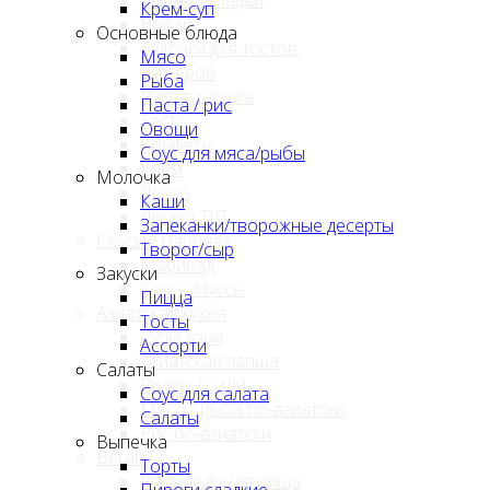
Крем-суп
Вафли
Основные блюда
Булочки для тостов,
Мясо
бургеров
Рыба
Пирог закуска
Паста / рис
Тесто
Овощи
Конфеты
Соус для мяса/рыбы
Крем
Молочка
Декор
Каши
Десерт ПП
Запеканки/творожные десерты
Соусы / маринад
Творог/сыр
Маринад
Закуски
Соусы/муссы
Пицца
Азиатская кухня
Тосты
Супы Азии
Ассорти
Азиатская лапша
Салаты
Роллы / суши
Соус для салата
Мясо / рыба по-азиатски
Салаты
Рис по-азиатски
Выпечка
Веган
Торты
Растительная пища
Пироги сладкие