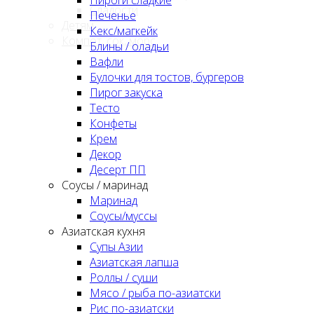
Сладости
Печенье
Детям
Кекс/магкейк
Компот, сок, морс
Блины / оладьи
Вафли
Булочки для тостов, бургеров
Пирог закуска
Тесто
Конфеты
Крем
Декор
Десерт ПП
Соусы / маринад
Маринад
Соусы/муссы
Азиатская кухня
Супы Азии
Азиатская лапша
Роллы / суши
Мясо / рыба по-азиатски
Рис по-азиатски