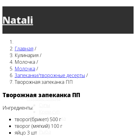
Natali
Главная
/
Главная
Кулинария
/
Молочка
/
Молочка
/
Запеканки/творожные десерты
/
Кулинария
Творожная запеканка ПП
Творожная запеканка ПП
Первые блюда
Супы
Ингредиенты:
Крем-суп
Основные блюда
творог(брикет) 500 г
Мясо
творог (мягкий) 100 г
Рыба
яйцо 3 шт