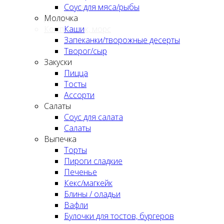
Сладости
Соус для мяса/рыбы
Детям
Молочка
Компот, сок, морс
Каши
Запеканки/творожные десерты
Творог/сыр
Закуски
Пицца
Тосты
Ассорти
Салаты
Соус для салата
Салаты
Выпечка
Торты
Пироги сладкие
Печенье
Кекс/магкейк
Блины / оладьи
Вафли
Булочки для тостов, бургеров