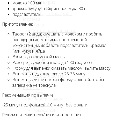
Паста / рис
молоко 100 мл
Овощи
крахмал кукурузный/рисовая мука 30 г
Соус для мяса/рыбы
подсластитель
Молочка
Приготовление:
Каши
Запеканки/творожные
Творог (2 вида) смешать с молоком и пробить
десерты
блендером до максимально кремовой
Творог/сыр
консистенции, добавить подсластитель, крахмал
Закуски
(или муку) и яйца.
Пицца
Взбить до кремовой массы
Тосты
Разогреть духовой шкаф до 180 градусов
Ассорти
Форму для выпечки смазать маслом, вылить массу
Салаты
Выпекать в духовке около 25-35 минут
Соус для салата
Выпекать лучше накрыв форму фольгой, чтобы
Салаты
запеканка не треснула
Выпечка
Торты
Рекомендация по выпечке:
Пироги сладкие
Печенье
-25 минут под фольгой -10 минут без фольги
Кекс/магкейк
Режим выпечки: верх/низ или просто низ
Блины / оладьи