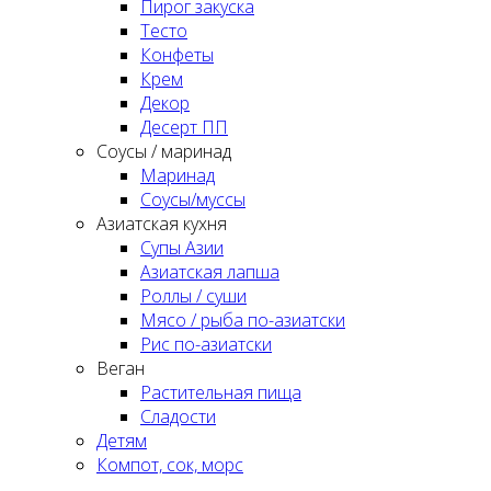
Пирог закуска
Тесто
Конфеты
Крем
Декор
Десерт ПП
Соусы / маринад
Маринад
Соусы/муссы
Азиатская кухня
Супы Азии
Азиатская лапша
Роллы / суши
Мясо / рыба по-азиатски
Рис по-азиатски
Веган
Растительная пища
Сладости
Детям
Компот, сок, морс