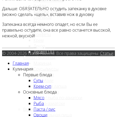
Вафли
Дальше: ОБЯЗАТЕЛЬНО остудить запеканку в духовке
Булочки для тостов,
(можно сделать «щель», вставив нож в духовку
бургеров
Пирог закуска
Запеканка всегда немного опадет, но если Вы ее
Тесто
правильно остудите, она все равно останется высокой,
Конфеты
нежной, вкусной!
Крем
Декор
Десерт ПП
© 2004-2026 Natali Ruzveld. Все права защищены.
Статьи
Соусы / маринад
Главная
Маринад
Кулинария
Соусы/муссы
Азиатская кухня
Первые блюда
Супы Азии
Супы
Азиатская лапша
Крем-суп
Основные блюда
Роллы / суши
Мясо / рыба по-азиатски
Мясо
Рис по-азиатски
Рыба
Веган
Паста / рис
Растительная пища
Овощи